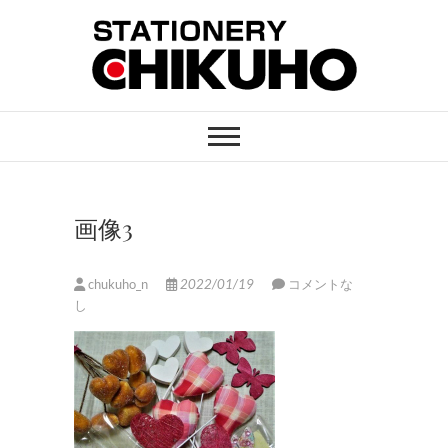
Skip
to
content
STATIONERY
ステーショナリーと印刷のお店
CHIKUHO
画像3
chukuho_n
2022/01/19
コメントな
し