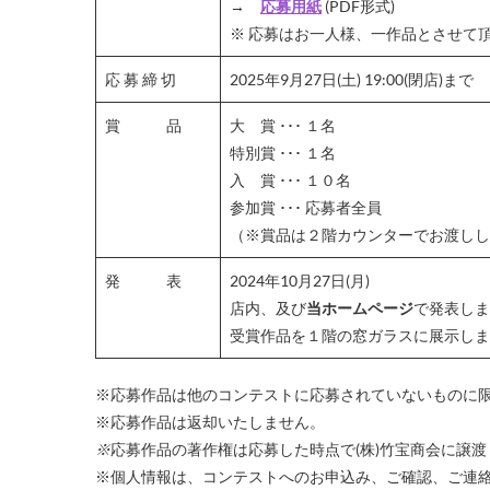
→
応募用紙
(PDF形式)
※ 応募はお一人様、一作品とさせて
応 募 締 切
2025年9月27日(土) 19:00(閉店)まで
賞 品
大 賞 ･･･ １名
特別賞 ･･･ １名
入 賞 ･･･ １０名
参加賞 ･･･ 応募者全員
（※賞品は２階カウンターでお渡しし
発 表
2024年10月27日(月)
店内、及び
当ホームページ
で発表しま
受賞作品を１階の窓ガラスに展示しま
※応募作品は他のコンテストに応募されていないものに
※応募作品は返却いたしません。
※
応募作品の著作権は応募した時点で(株)竹宝商会に譲
※個人情報は、コンテストへのお申込み、ご確認、ご連