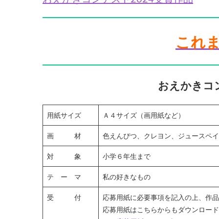
これ
おえかきコン
用紙サイズ
Ａ４サイズ（画用紙など）
画 材
色えんぴつ、クレヨン、ジュースペイ
対 象
小学６年生まで
テ ー マ
私の好きなもの
受 付
応募用紙に必要事項を記入の上、作品
応募用紙はこちらからもダウンロード