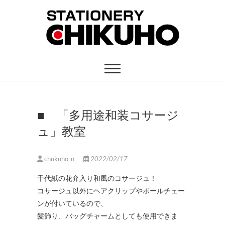
Skip
to
content
STATIONERY
ステーショナリーと印刷のお店
CHIKUHO
■ 「多用途和装コサージ
ュ」教室
chukuho_n
2022/02/17
千代紙の花弁入り和風のコサージュ！
コサージュ以外にヘアクリップやボールチェー
ンが付いているので、
髪飾り、バッグチャームとしても使用できま