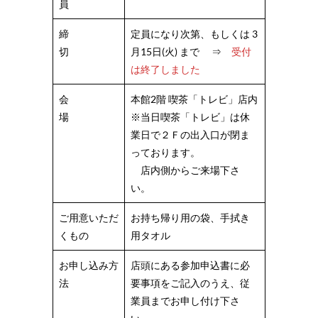
員
締
定員になり次第、もしくは 3
切
月15日(火) まで ⇒
受付
は終了しました
会
本館2階 喫茶「トレビ」店内
場
※当日喫茶「トレビ」は休
業日で２Ｆの出入口が閉ま
っております。
店内側からご来場下さ
い。
ご用意いただ
お持ち帰り用の袋、手拭き
くもの
用タオル
お申し込み方
店頭にある参加申込書に必
法
要事項をご記入のうえ、従
業員までお申し付け下さ