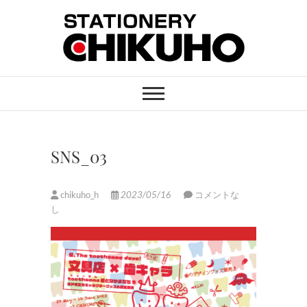
Skip
to
content
STATIONERY
ステーショナリーと印刷のお店
CHIKUHO
SNS_03
chikuho_h
2023/05/16
コメントな
し