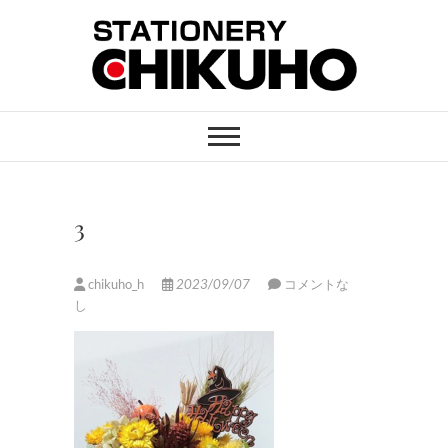
Skip
to
content
STATIONERY
ステーショナリーと印刷のお店
CHIKUHO
3
chikuho_h
2023/09/07
コメントな
し