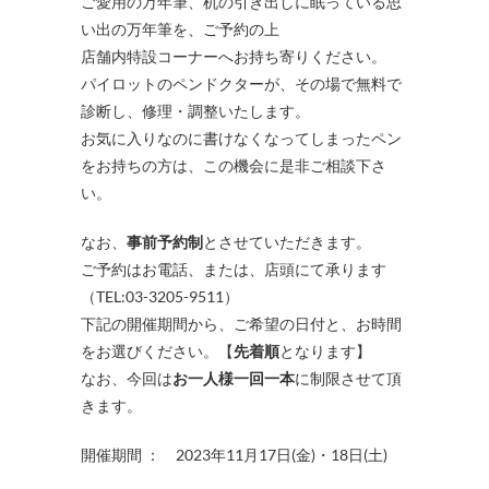
ご愛用の万年筆、机の引き出しに眠っている思
い出の万年筆を、ご予約の上
店舗内特設コーナーへお持ち寄りください。
パイロットのペンドクターが、その場で無料で
診断し、修理・調整いたします。
お気に入りなのに書けなくなってしまったペン
をお持ちの方は、この機会に是非ご相談下さ
い。
なお、
事前予約制
とさせていただきます。
ご予約はお電話、または、店頭にて承ります
（TEL:03-3205-9511）
下記の開催期間から、ご希望の日付と、お時間
をお選びください。【
先着順
となります】
なお、今回は
お一人様一回一本
に制限させて頂
きます。
開催期間 ： 2023年11月17日(金)・18日(土)