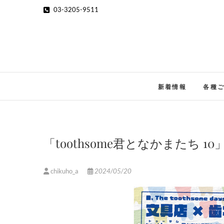
Skip
03-3205-9511
to
content
新着情報
各種
「toothsome君となかまたち
chikuho_a
2024/05/20