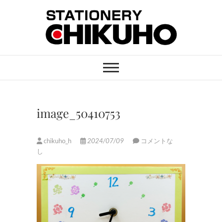
Skip
to
content
STATIONERY
ステーショナリーと印刷のお店
CHIKUHO
image_50410753
chikuho_h
2024/07/09
コメントな
し