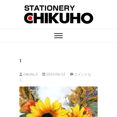
Skip
to
content
STATIONERY
ステーショナリーと印刷のお店
CHIKUHO
1
chikuho_h
2025/06/12
コメントな
し