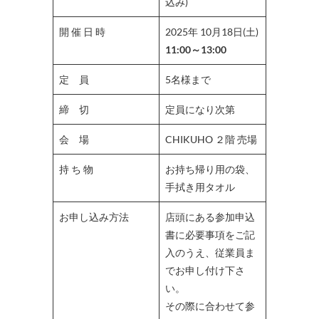
込み)
開 催 日 時
2025年 10月18日(土)
11:00～13:00
定 員
5名様まで
締 切
定員になり次第
会 場
CHIKUHO ２階 売場
持 ち 物
お持ち帰り用の袋、
手拭き用タオル
お申し込み方法
店頭にある参加申込
書に必要事項をご記
入のうえ、従業員ま
でお申し付け下さ
い。
その際に合わせて参