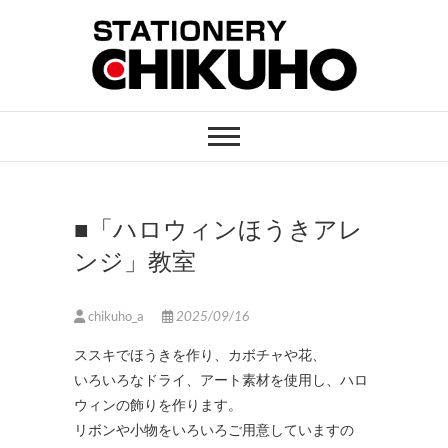
Skip
to
content
STATIONERY
ステーショナリーと印刷のお店
CHIKUHO
■「ハロウィンほうきアレ
ンジ」教室
chikuho_a
2025/09/16
ススキでほうきを作り、カボチャや花、
いろいろなドライ、アート素材を使用し、ハロ
ウィンの飾りを作ります。
リボンや小物をいろいろご用意していますの