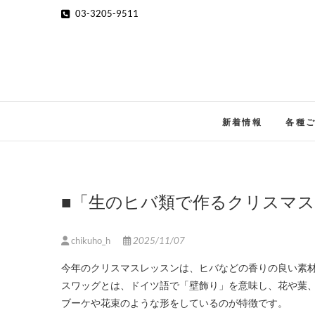
Skip
03-3205-9511
to
content
新着情報
各種
■「生のヒバ類で作るクリスマ
chikuho_h
2025/11/07
今年のクリスマスレッスンは、ヒバなどの香りの良い素
スワッグとは、ドイツ語で「壁飾り」を意味し、花や葉
ブーケや花束のような形をしているのが特徴です。