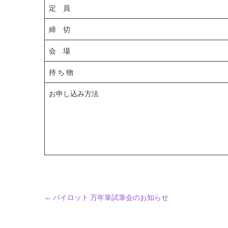
定 員
締 切
会 場
持 ち 物
お申し込み方法
←
パイロット 万年筆試筆会のお知らせ