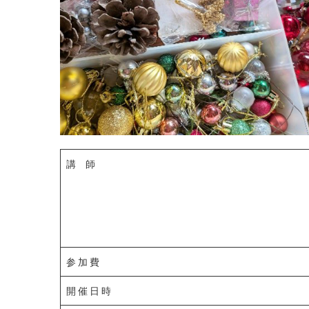
講 師
参 加 費
開 催 日 時