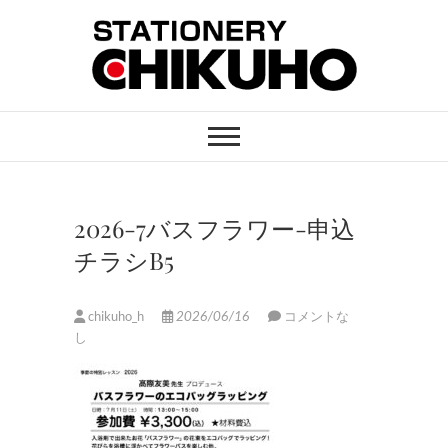
Skip
to
content
STATIONERY
ステーショナリーと印刷のお店
CHIKUHO
2026-7バスフラワー-申込
チラシB5
chikuho_h
2026/06/16
コメントな
し