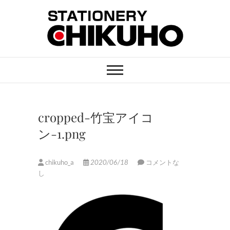
Skip
to
content
STATIONERY
ステーショナリーと印刷のお店
CHIKUHO
cropped-竹宝アイコ
ン-1.png
chikuho_a
2020/06/18
コメントな
し