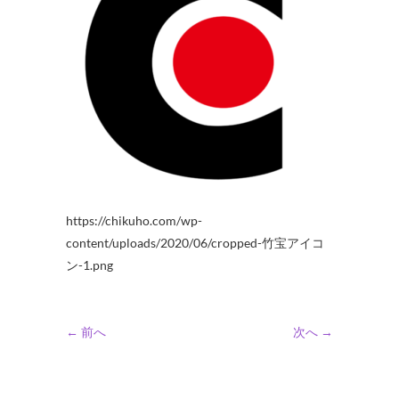
https://chikuho.com/wp-
content/uploads/2020/06/cropped-竹宝アイコ
ン-1.png
← 前へ
次へ →