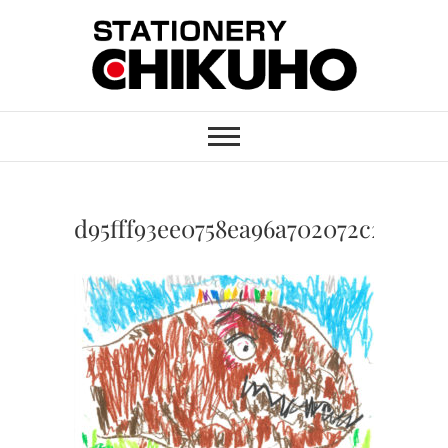
Skip
to
content
STATIONERY
ステーショナリーと印刷のお店
CHIKUHO
d95fff93ee0758ea96a702072c2535a7