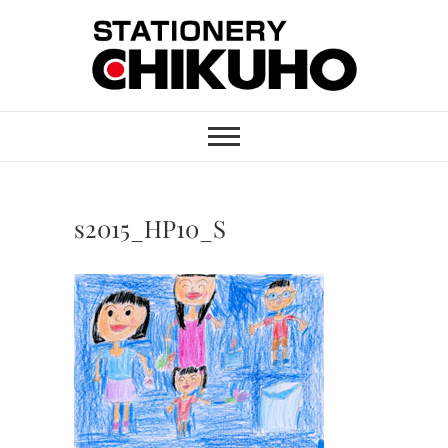
Skip
to
content
STATIONERY
ステーショナリーと印刷のお店
CHIKUHO
s2015_HP10_S