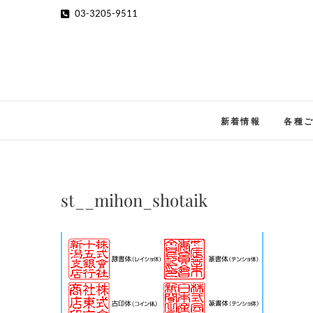
Skip
03-3205-9511
to
content
新着情報
各種
st__mihon_shotaik